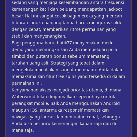
sedang yang menjaga keseimbangan antara frekuensi
kemenangan kecil dan peluang mendapatkan jackpot
besar. Hal ini sangat cocok bagi mereka yang mencari
hiburan jangka panjang tanpa harus menguras saldo
dengan cepat, memberikan ritme permainan yang
stabil dan menyenangkan.
Bagi pengguna baru, batik77 menyediakan mode
demo yang memungkinkan Anda mempelajari pola
simbol dan putaran bonus sebelum memasang
taruhan uang asli. Strategi yang tepat dalam
mengelola modal akan sangat membantu Anda dalam
memaksimalkan fitur free spins yang tersedia di dalam
permainan ini.
Kenyamanan akses menjadi prioritas utama, di mana
Waterworld telah dioptimalkan sepenuhnya untuk
perangkat mobile. Baik Anda menggunakan Android
maupun iOS, antarmuka responsif memastikan
navigasi yang lancar dan pemuatan cepat, sehingga
Anda bisa berburu kemenangan kapan saja dan di
mana saja.