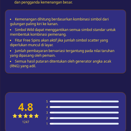
dan pengganda kemenangan besar.
Kemenangan dihitung berdasarkan kombinasi simbol dari
gulungan paling kiri ke kanan.
Simbol Wild dapat menggantikan semua simbol standar untuk
membentuk kombinasi pemenang.
Fitur Free Spins akan aktif jika jumlah simbol scatter yang
diperlukan muncul di layar.
Jumlah pembayaran bervariasi tergantung pada nilai taruhan
yang dipasang oleh pemain.
Semua hasil putaran ditentukan oleh generator angka acak
(RNG) yang adil.
5
4.8
4
3
⭐⭐⭐⭐⭐
2
1247
1