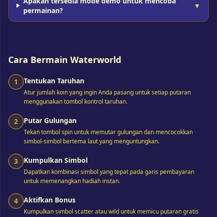
Apakah tersedia mode demo untuk mencoba
▼
permainan?
Cara Bermain Waterworld
Tentukan Taruhan
1
Atur jumlah koin yang ingin Anda pasang untuk setiap putaran
menggunakan tombol kontrol taruhan.
Putar Gulungan
2
Tekan tombol spin untuk memutar gulungan dan mencocokkan
simbol-simbol bertema laut yang menguntungkan.
Kumpulkan Simbol
3
Dapatkan kombinasi simbol yang tepat pada garis pembayaran
untuk memenangkan hadiah instan.
Aktifkan Bonus
4
Kumpulkan simbol scatter atau wild untuk memicu putaran gratis