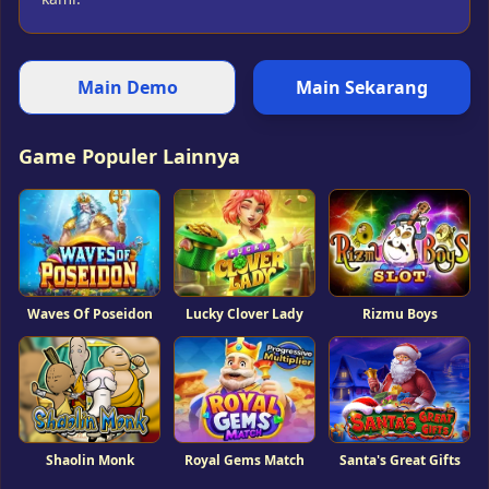
Main Demo
Main Sekarang
Game Populer Lainnya
Waves Of Poseidon
Lucky Clover Lady
Rizmu Boys
Royal Gems Match
Santa's Great Gifts
Shaolin Monk