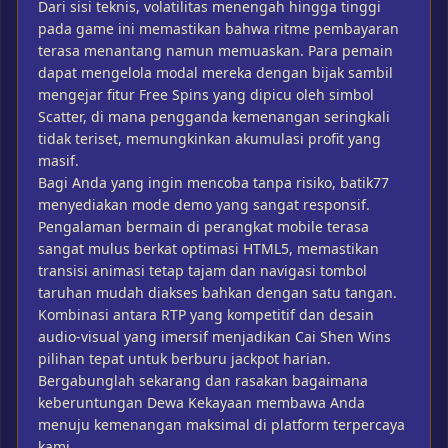
Dari sisi teknis, volatilitas menengah hingga tinggi
pada game ini memastikan bahwa ritme pembayaran
terasa menantang namun memuaskan. Para pemain
dapat mengelola modal mereka dengan bijak sambil
mengejar fitur Free Spins yang dipicu oleh simbol
Scatter, di mana pengganda kemenangan seringkali
tidak teriset, memungkinkan akumulasi profit yang
masif.
Bagi Anda yang ingin mencoba tanpa risiko, batik77
menyediakan mode demo yang sangat responsif.
Pengalaman bermain di perangkat mobile terasa
sangat mulus berkat optimasi HTML5, memastikan
transisi animasi tetap tajam dan navigasi tombol
taruhan mudah diakses bahkan dengan satu tangan.
Kombinasi antara RTP yang kompetitif dan desain
audio-visual yang imersif menjadikan Cai Shen Wins
pilihan tepat untuk berburu jackpot harian.
Bergabunglah sekarang dan rasakan bagaimana
keberuntungan Dewa Kekayaan membawa Anda
menuju kemenangan maksimal di platform terpercaya
kami.