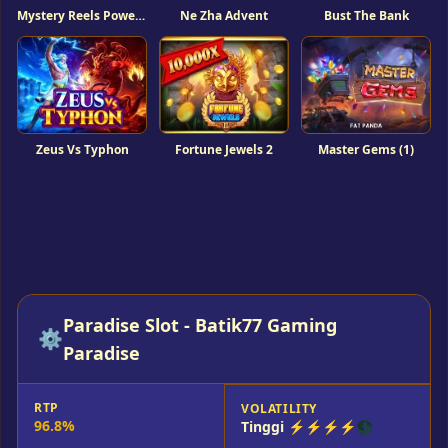
Mystery Reels Power Reels
Bust The Bank
Ne Zha Advent
Zeus Vs Typhon
Fortune Jewels 2
Master Gems (1)
Paradise Slot - Batik77 Gaming
⚙️
Paradise
RTP
VOLATILITY
96.8%
Tinggi ⚡⚡⚡⚡🌑