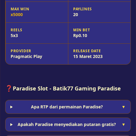
MAX WIN
PAYLINES
x5000
20
REELS
MIN BET
5x3
Rp0.10
PROVIDER
RELEASE DATE
Pragmatic Play
15 Maret 2023
❓
Paradise Slot - Batik77 Gaming Paradise
Apa RTP dari permainan Paradise?
▼
Apakah Paradise menyediakan putaran gratis?
▼