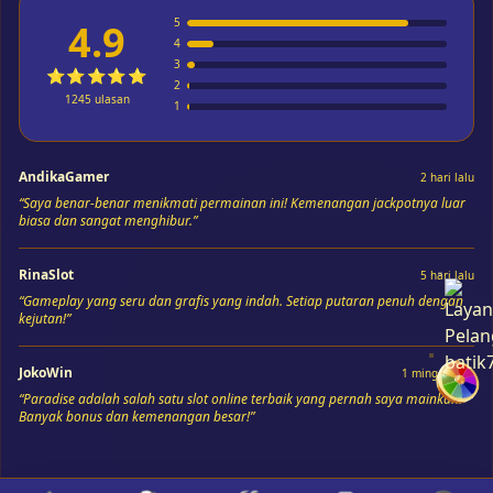
5
4.9
4
3
⭐⭐⭐⭐⭐
2
1245 ulasan
1
AndikaGamer
2 hari lalu
“Saya benar-benar menikmati permainan ini! Kemenangan jackpotnya luar
biasa dan sangat menghibur.”
RinaSlot
5 hari lalu
“Gameplay yang seru dan grafis yang indah. Setiap putaran penuh dengan
kejutan!”
JokoWin
1 minggu lalu
“Paradise adalah salah satu slot online terbaik yang pernah saya mainkan.
Banyak bonus dan kemenangan besar!”