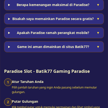
Berapa kemenangan maksimal di Paradise?
▼
Bisakah saya memainkan Paradise secara gratis?
▼
Apakah Paradise ramah perangkat mobile?
▼
Game ini aman dimainkan di situs Batik77?
▼
Paradise Slot - Batik77 Gaming Paradise
Atur Taruhan Anda
1
Pilih jumlah taruhan yang ingin Anda pasang sebelum memutar
gulungan.
Putar Gulungan
2
Klik tombol putar untuk memulai permainan dan lihat simbol yang