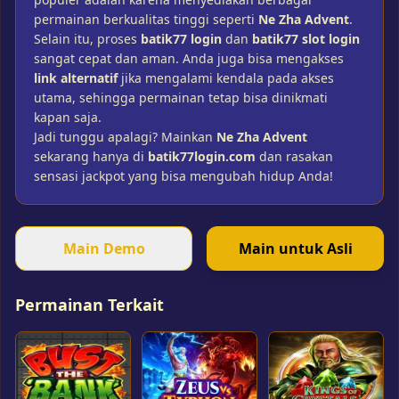
permainan berkualitas tinggi seperti
Ne Zha Advent
.
Selain itu, proses
batik77 login
dan
batik77 slot login
sangat cepat dan aman. Anda juga bisa mengakses
link alternatif
jika mengalami kendala pada akses
utama, sehingga permainan tetap bisa dinikmati
kapan saja.
Jadi tunggu apalagi? Mainkan
Ne Zha Advent
sekarang hanya di
batik77login.com
dan rasakan
sensasi jackpot yang bisa mengubah hidup Anda!
Main Demo
Main untuk Asli
Permainan Terkait