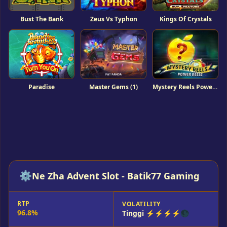
Bust The Bank
Zeus Vs Typhon
Kings Of Crystals
Master Gems (1)
Mystery Reels Power Reels
Paradise
⚙️
Ne Zha Advent Slot - Batik77 Gaming
RTP
VOLATILITY
96.8%
Tinggi ⚡⚡⚡⚡🌑