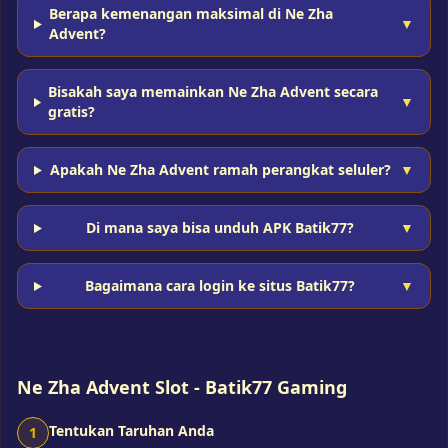
Berapa kemenangan maksimal di Ne Zha
▼
Advent?
Bisakah saya memainkan Ne Zha Advent secara
▼
gratis?
Apakah Ne Zha Advent ramah perangkat seluler?
▼
Di mana saya bisa unduh APK Batik77?
▼
Bagaimana cara login ke situs Batik77?
▼
Ne Zha Advent Slot - Batik77 Gaming
Tentukan Taruhan Anda
1