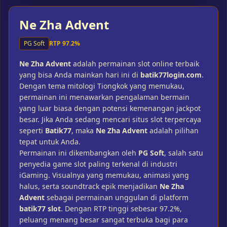
▶
Ne Zha Advent
PG Soft
RTP 97.2%
Ne Zha Advent
adalah permainan slot online terbaik
yang bisa Anda mainkan hari ini di
batik77login.com
.
Dengan tema mitologi Tiongkok yang memukau,
permainan ini menawarkan pengalaman bermain
yang luar biasa dengan potensi kemenangan jackpot
besar. Jika Anda sedang mencari situs slot terpercaya
seperti
Batik77
, maka
Ne Zha Advent
adalah pilihan
tepat untuk Anda.
Permainan ini dikembangkan oleh
PG Soft
, salah satu
penyedia game slot paling terkenal di industri
iGaming. Visualnya yang memukau, animasi yang
halus, serta soundtrack epik menjadikan
Ne Zha
Advent
sebagai permainan unggulan di platform
batik77 slot
. Dengan RTP tinggi sebesar 97.2%,
peluang menang besar sangat terbuka bagi para