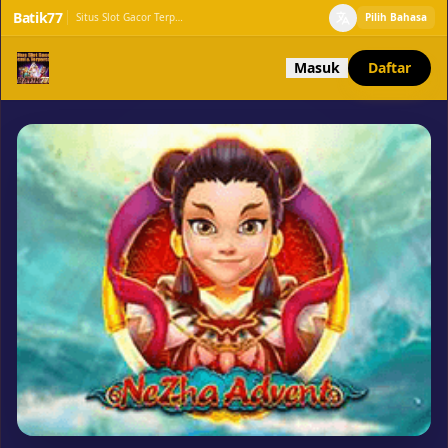
Batik77
Situs Slot Gacor Terpercaya
Pilih Bahasa
Masuk
Daftar