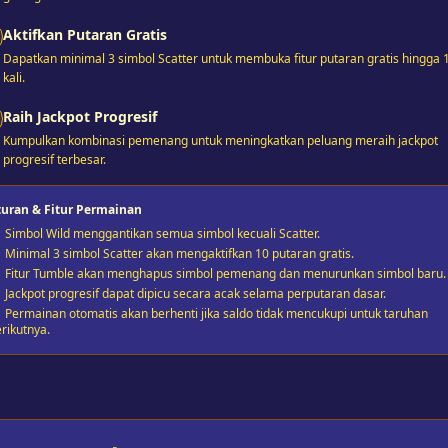
Aktifkan Putaran Gratis
Dapatkan minimal 3 simbol Scatter untuk membuka fitur putaran gratis hingga 
kali.
Raih Jackpot Progresif
Kumpulkan kombinasi pemenang untuk meningkatkan peluang meraih jackpot
progresif terbesar.
turan & Fitur Permainan
Simbol Wild menggantikan semua simbol kecuali Scatter.
Minimal 3 simbol Scatter akan mengaktifkan 10 putaran gratis.
Fitur Tumble akan menghapus simbol pemenang dan menurunkan simbol baru.
Jackpot progresif dapat dipicu secara acak selama perputaran dasar.
Permainan otomatis akan berhenti jika saldo tidak mencukupi untuk taruhan
rikutnya.
san Pengguna