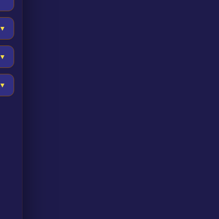
▼
▼
▼