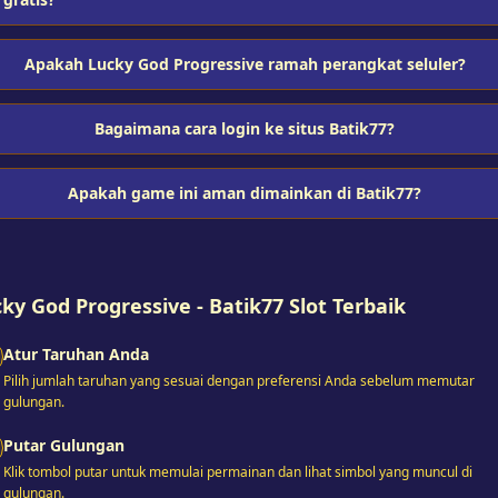
Apakah Lucky God Progressive ramah perangkat seluler?
Bagaimana cara login ke situs Batik77?
Apakah game ini aman dimainkan di Batik77?
ky God Progressive - Batik77 Slot Terbaik
Atur Taruhan Anda
Pilih jumlah taruhan yang sesuai dengan preferensi Anda sebelum memutar
gulungan.
Putar Gulungan
Klik tombol putar untuk memulai permainan dan lihat simbol yang muncul di
gulungan.