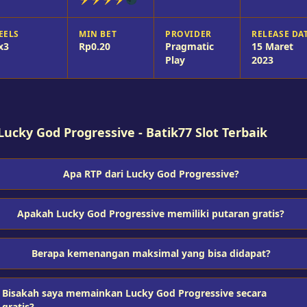
EELS
MIN BET
PROVIDER
RELEASE DA
x3
Rp0.20
Pragmatic
15 Maret
Play
2023
Lucky God Progressive - Batik77 Slot Terbaik
Apa RTP dari Lucky God Progressive?
Apakah Lucky God Progressive memiliki putaran gratis?
Berapa kemenangan maksimal yang bisa didapat?
Bisakah saya memainkan Lucky God Progressive secara
gratis?