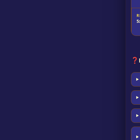
R
5
❓