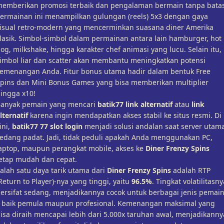
emberikan promosi terbaik dan pengalaman bermain tanpa batas
ermainan ini menampilkan gulungan (reels) 5x3 dengan gaya
isual retro-modern yang mencerminkan suasana diner Amerika
lasik. Simbol-simbol dalam permainan antara lain hamburger, hot
og, milkshake, hingga karakter chef animasi yang lucu. Selain itu,
imbol liar dan scatter akan membantu meningkatkan potensi
emenangan Anda. Fitur bonus utama hadir dalam bentuk Free
pins dan Mini Bonus Games yang bisa memberikan multiplier
ingga x10!
anyak pemain yang mencari
batik77 link alternatif
atau
link
lternatif
karena ingin mendapatkan akses stabil ke situs resmi. Di
ini,
batik77 77 slot login
menjadi solusi andalan saat server utam
edang padat. Jadi, tidak peduli apakah Anda menggunakan PC,
aptop, maupun perangkat mobile, akses ke
Diner Frenzy Spins
etap mudah dan cepat.
alah satu daya tarik utama dari
Diner Frenzy Spins
adalah RTP
Return to Player)-nya yang tinggi, yaitu
96.5%
. Tingkat volatilitasny
ersifat sedang, menjadikannya cocok untuk berbagai jenis pemai
 baik pemula maupun profesional. Kemenangan maksimal yang
isa diraih mencapai lebih dari 5.000x taruhan awal, menjadikanny