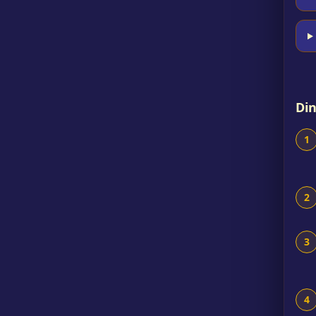
Din
1
2
3
4