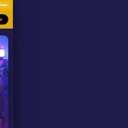
ahasa
ar