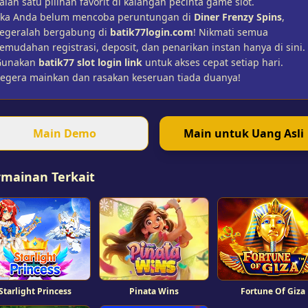
alah satu pilihan favorit di kalangan pecinta game slot.
ika Anda belum mencoba peruntungan di
Diner Frenzy Spins
,
egeralah bergabung di
batik77login.com
! Nikmati semua
emudahan registrasi, deposit, dan penarikan instan hanya di sini.
Gunakan
batik77 slot login link
untuk akses cepat setiap hari.
egera mainkan dan rasakan keseruan tiada duanya!
Main Demo
Main untuk Uang Asli
rmainan Terkait
Starlight Princess
Pinata Wins
Fortune Of Giza