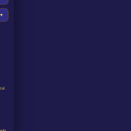
▼
cul.
Anda