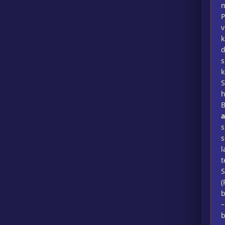
m
P
v
k
d
s
k
S
h
B
a
s
s
l
t
S
(
b
–
b